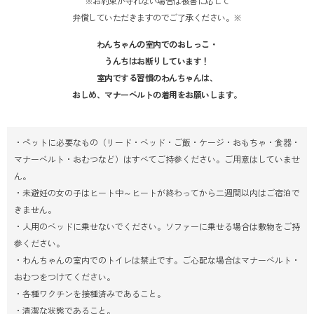
※お約束が守れない場合は被害に応じて
弁償していただきますのでご了承ください。※
わんちゃんの室内でのおしっこ・
うんちはお断りしています！
室内でする習慣のわんちゃんは、
おしめ、マナーベルトの着用をお願いします。
・ペットに必要なもの（リード・ベッド・ご飯・ケージ・おもちゃ・食器・
マナーベルト・おむつなど）はすべてご持参ください。ご用意はしていませ
ん。
・未避妊の女の子はヒート中～ヒートが終わってから二週間以内はご宿泊で
きません。
・人用のベッドに乗せないでください。ソファーに乗せる場合は敷物をご持
参ください。
・わんちゃんの室内でのトイレは禁止です。ご心配な場合はマナーベルト・
おむつをつけてください。
・各種ワクチンを接種済みであること。
・清潔な状態であること。